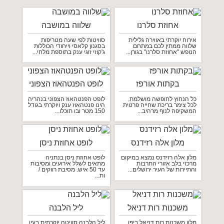
אחוזת סלרנו
שלווה במושבה
אירוח יוקרתי באווירה גלילית
סוויטות לפי שעה מטריפות
שלווה ממתין לכם במתחם
בסגנון קלאסי וייחודי הכוללות
הנופש "אחוזת סלרנו" בגורן...
ג'קוזי זוגי ענק בתוספת מלחי...
בקתות אורפז
לופט הפנטהאוז הצפוני
כל הנחוץ לחופשה מושלמת.
לופט הפנטהאוז הצפוני בנהריה
לכל צימר בריכת שחייה פרטית
הינו פנטהאוז ענק ויוקרתי בגודל
המשקיפה לנוף מרהיב...
150 מטר ובו תוכלו...
מלון אלה רזידנס
לופט אחוזת ניסן
מלון אלה רזידנס נמצא במיקום
לופט אחוזת ניסן בנתניה
מרכזי בלב אזורי התרבות
מתאים לשלל אירועים ומסיבות
והתיירות של העיר ירושלים...
עד 50 איש. מסיבת רווקים /
ות...
משכנות רות דניאל
ליל הלבנה
מלון משכנות רות דניאל ביפו
ליל הלבנה סוויטה יוקרתית בעין