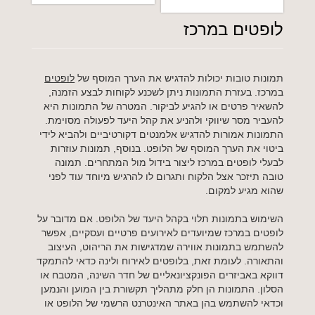
לופטים במרכז
תמונות טובות יכולות להדגיש את הערך המוסף של
לופטים
במרכז. בעזרת התמונות ניתן לשכנע לקוחות לבצע הזמנה,
להשאיר פרטים או להגיע לביקור. המטרה של התמונות היא
להעביר מסר שיווקי ולהניע את קהל היעד לפעולה מסוימת.
התמונות אמורות להדגיש אלמנטים דקורטיביים ולהביא לידי
ביטוי את הערך המוסף של הלופט. בנוסף, תמונות עוזרות
לבעלי לופטים במרכז ליצור בידול מול המתחרים. תמונה
טובה תיזכר אצל הלקוח ותגרום לו להרגיש מיוחד עוד לפני
שהוא מגיע למקום.
השימוש בתמונות תלוי בקהל היעד של הלופט. אם מדובר על
לופטים במרכז שמיועדים לאירועים פרטיים ועסקיים, אפשר
להשתמש בתמונות אווירה שמדגישות את הריהוט, העיצוב
והתאורה. לעומת זאת, בלופטים לאירוח ולינה כדאי להתמקד
דווקא באביזרים הפונקציונאליים של חדר השינה, המטבח או
הסלון. התמונות הן חלק מתהליך תקשורת בין המוען והנמען
וכדאי להשתמש בהן באתר האינטרנט הרשמי של הלופט או