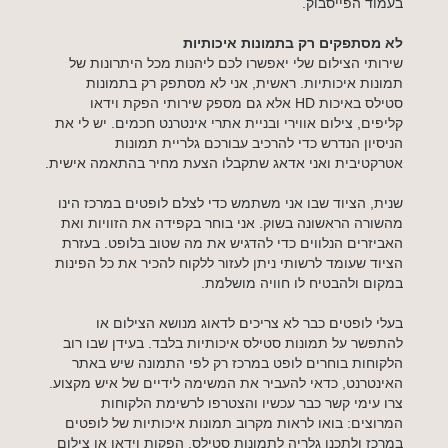
בעמוד הפייסבוק.
לא מסתפקים רק בתמונות איכותיות
שירותי הצילום שלי יאפשרו לכם ליהנות מכל היתרונות של
תמונות איכותיות. ראשית, אני לא מסתפק רק בתמונות
סטילס באיכות HD אלא גם מספק שירותי הפקת וידאו
קליפים, צילום אווירי ובניית אתרי אינטרנט חכמים. יש לי את
הניסיון הנדרש כדי להרכיב עבורכם גלריית תמונות
אטרקטיבית ואני אדאג שתקבלו הצעת מחיר בהתאמה אישית.
שנית, הציוד שבו אני משתמש כדי לצלם לופטים במרכז הינו
מהשורה הראשונה בשוק. אני בוחר בקפידה את הזוויות ואת
האביזרים הנלווים כדי להדגיש את מה שטוב בלופט. בעזרת
הציוד שעומד לרשותי ניתן לעזור ללקוח להכיר את כל הפינות
במקום ולהבטיח לו חוויה מושלמת.
בעלי לופטים כבר לא צריכים לדאוג מנושא הצילום או
להתפשר על תמונות סטילס איכותיות בלבד. בעידן שבו רוב
הלקוחות בוחרים לופט במרכז רק לפי התמונה שיש באתר
האינטרנט, כדאי להעביר את המשימה לידיים של איש מקצוע.
צרו עימי קשר כבר עכשיו והצטרפו לרשימת הלקוחות
המרוצים: בואו לראות מקרוב תמונות איכותיות של לופטים
במרכז ולתכנן גלריה לתמונות סטילס, הפקות וידאו או צילום